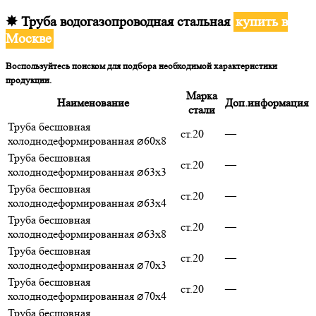
✸ Труба водогазопроводная стальная
купить в
Москве
Воспользуйтесь поиском для подбора необходимой характеристики
продукции.
Марка
Наименование
Доп.информация
стали
Труба бесшовная
ст.20
—
холоднодеформированная ⌀60х8
Труба бесшовная
ст.20
—
холоднодеформированная ⌀63х3
Труба бесшовная
ст.20
—
холоднодеформированная ⌀63х4
Труба бесшовная
ст.20
—
холоднодеформированная ⌀63х8
Труба бесшовная
ст.20
—
холоднодеформированная ⌀70х3
Труба бесшовная
ст.20
—
холоднодеформированная ⌀70х4
Труба бесшовная